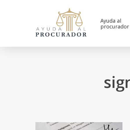
Skip
to
main
Ayuda al
procurador
content
sig