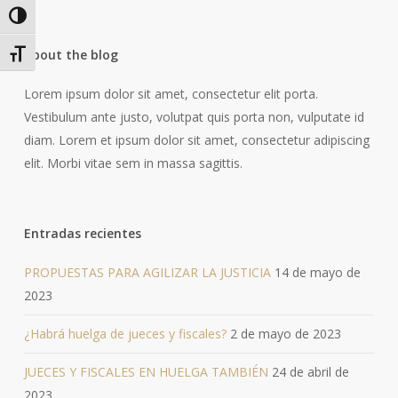
Alternar alto contraste
About the blog
Alternar tamaño de letra
Lorem ipsum dolor sit amet, consectetur elit porta.
Vestibulum ante justo, volutpat quis porta non, vulputate id
diam. Lorem et ipsum dolor sit amet, consectetur adipiscing
elit. Morbi vitae sem in massa sagittis.
Entradas recientes
PROPUESTAS PARA AGILIZAR LA JUSTICIA
14 de mayo de
2023
¿Habrá huelga de jueces y fiscales?
2 de mayo de 2023
JUECES Y FISCALES EN HUELGA TAMBIÉN
24 de abril de
2023