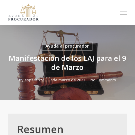
Skip
Menu
to
main
content
Ayuda al procurador
Manifestación de los LAJ para el 9
de Marzo
By
esperanza
7 de marzo de 2023
No Comments
Resumen