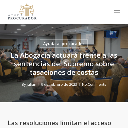
Skip
Menu
to
main
content
Ayuda al procurador
La Abogacía actuará frente a las
sentencias del Supremo sobre
tasaciones de costas
By
julian
9 de febrero de 2023
No Comments
Las resoluciones limitan el acceso