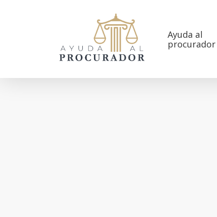
Skip
to
main
Ayuda al
procurador
content