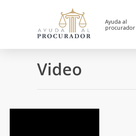
Skip
to
main
Ayuda al
procurador
content
Video